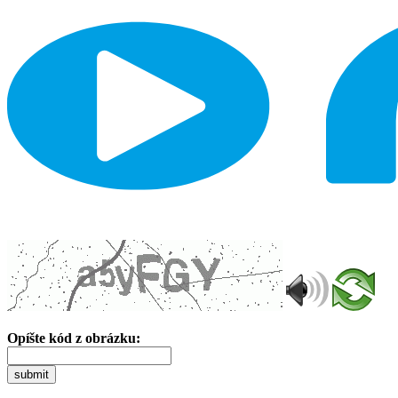
Opíšte kód z obrázku:
submit