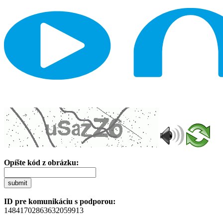
Opíšte kód z obrázku:
submit
ID pre komunikáciu s podporou:
14841702863632059913