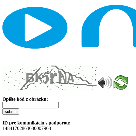
Opíšte kód z obrázku:
submit
ID pre komunikáciu s podporou:
14841702863630007963