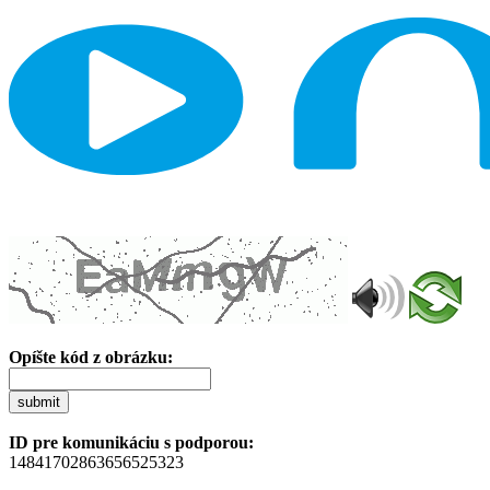
Opíšte kód z obrázku:
submit
ID pre komunikáciu s podporou:
14841702863656525323