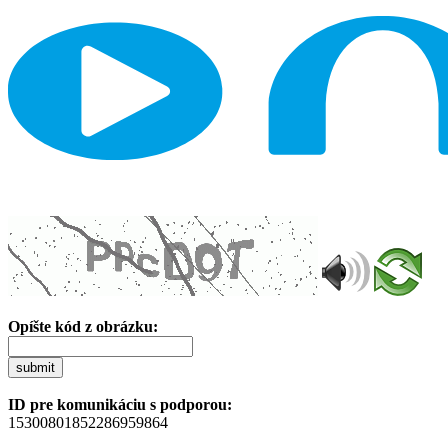
Opíšte kód z obrázku:
submit
ID pre komunikáciu s podporou:
15300801852286959864