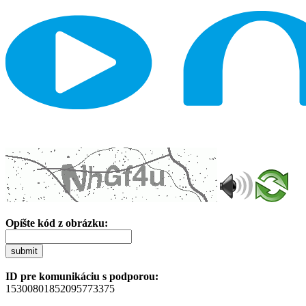
Opíšte kód z obrázku:
submit
ID pre komunikáciu s podporou:
15300801852095773375