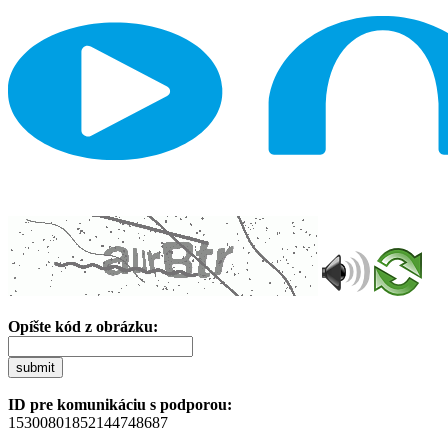
Opíšte kód z obrázku:
submit
ID pre komunikáciu s podporou:
15300801852144748687