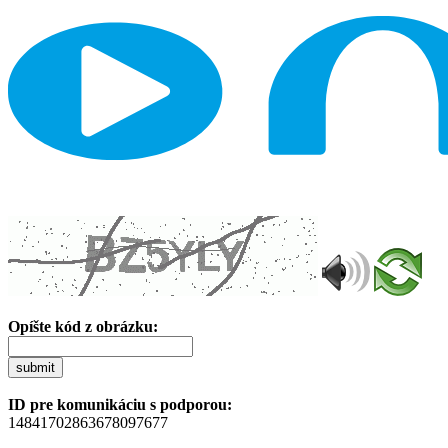
Opíšte kód z obrázku:
submit
ID pre komunikáciu s podporou:
14841702863678097677