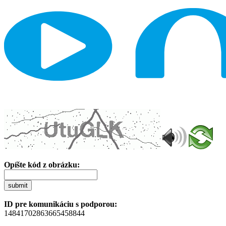
Opíšte kód z obrázku:
submit
ID pre komunikáciu s podporou:
14841702863665458844