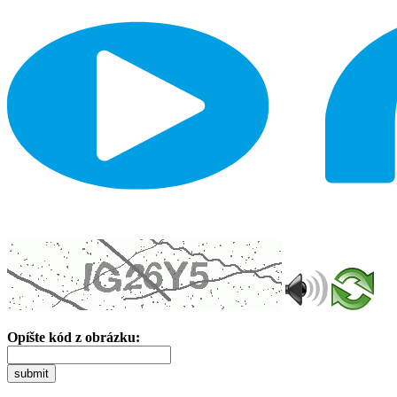
Opíšte kód z obrázku:
submit