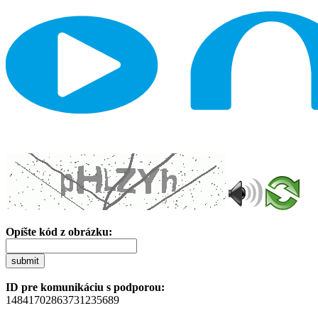
Opíšte kód z obrázku:
submit
ID pre komunikáciu s podporou:
14841702863731235689