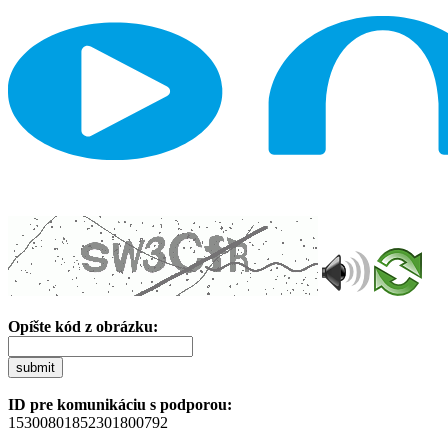
Opíšte kód z obrázku:
submit
ID pre komunikáciu s podporou:
15300801852301800792