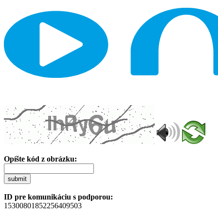
Opíšte kód z obrázku:
submit
ID pre komunikáciu s podporou:
15300801852256409503