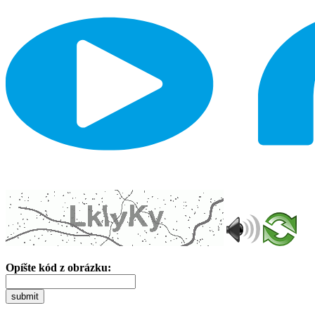
Opíšte kód z obrázku:
submit