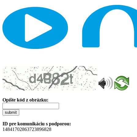
Opíšte kód z obrázku:
submit
ID pre komunikáciu s podporou:
14841702863723896828