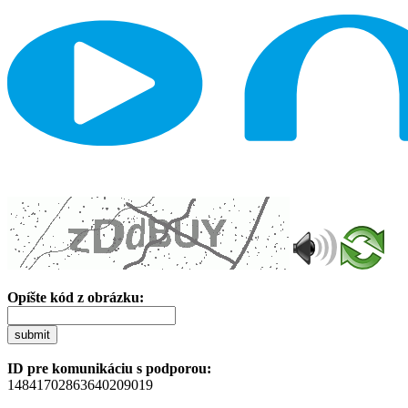
Opíšte kód z obrázku:
submit
ID pre komunikáciu s podporou:
14841702863640209019