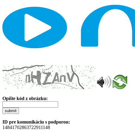
Opíšte kód z obrázku:
submit
ID pre komunikáciu s podporou:
14841702863722911148