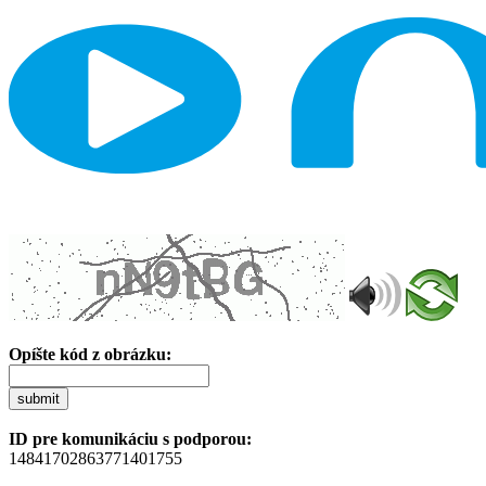
Opíšte kód z obrázku:
submit
ID pre komunikáciu s podporou:
14841702863771401755