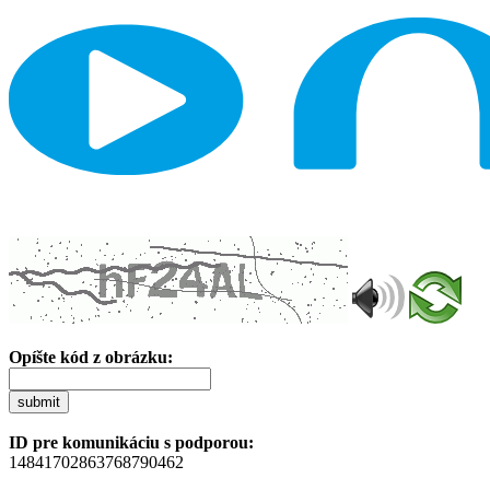
Opíšte kód z obrázku:
submit
ID pre komunikáciu s podporou:
14841702863768790462