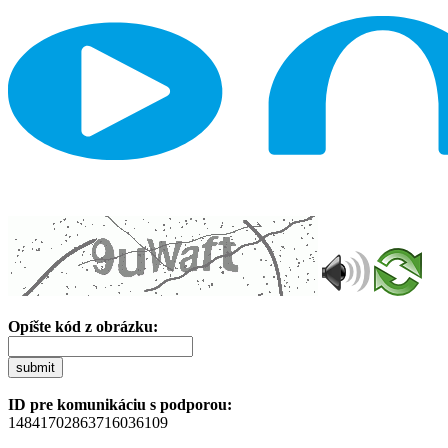
Opíšte kód z obrázku:
submit
ID pre komunikáciu s podporou:
14841702863716036109