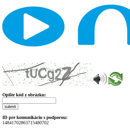
Opíšte kód z obrázku:
submit
ID pre komunikáciu s podporou:
14841702863715480702