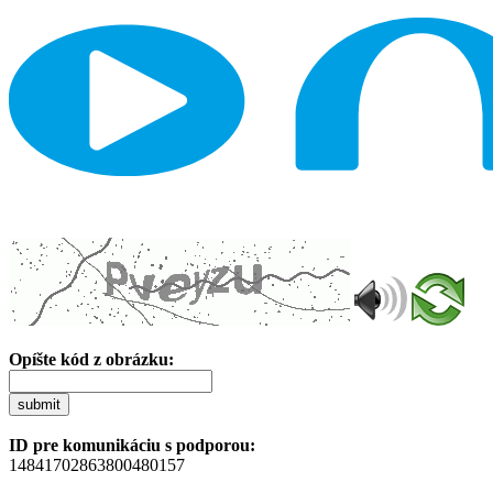
Opíšte kód z obrázku:
submit
ID pre komunikáciu s podporou:
14841702863800480157