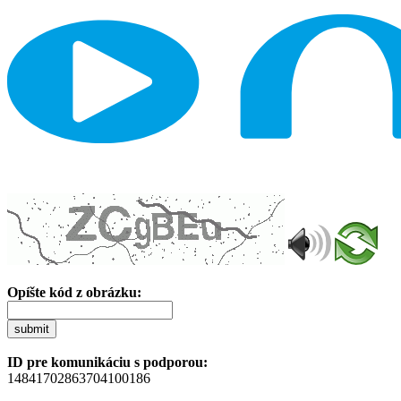
Opíšte kód z obrázku:
submit
ID pre komunikáciu s podporou:
14841702863704100186