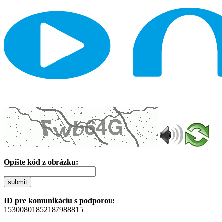
Opíšte kód z obrázku:
submit
ID pre komunikáciu s podporou:
15300801852187988815