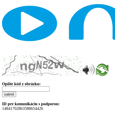
Opíšte kód z obrázku:
submit
ID pre komunikáciu s podporou:
14841702863588654426