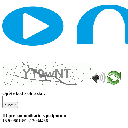
Opíšte kód z obrázku:
submit
ID pre komunikáciu s podporou:
15300801852312084456