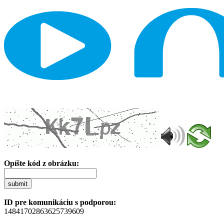
Opíšte kód z obrázku:
submit
ID pre komunikáciu s podporou:
14841702863625739609