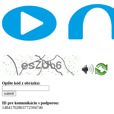
Opíšte kód z obrázku:
submit
ID pre komunikáciu s podporou:
14841702863772594746