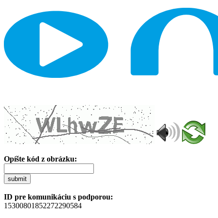
Opíšte kód z obrázku:
submit
ID pre komunikáciu s podporou:
15300801852272290584