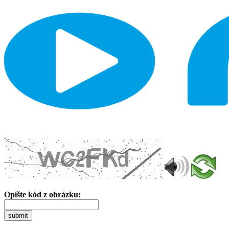
Opíšte kód z obrázku:
submit