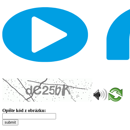
Opíšte kód z obrázku:
submit