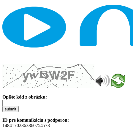
Opíšte kód z obrázku:
submit
ID pre komunikáciu s podporou:
14841702863860754573