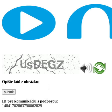
Opíšte kód z obrázku:
submit
ID pre komunikáciu s podporou:
14841702863750062829