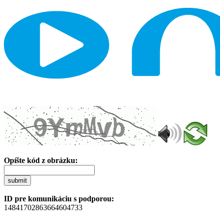
Opíšte kód z obrázku:
submit
ID pre komunikáciu s podporou:
14841702863664604733