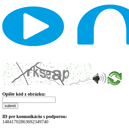
Opíšte kód z obrázku:
submit
ID pre komunikáciu s podporou:
14841702863692349740