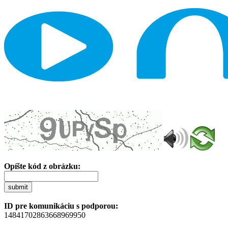
Opíšte kód z obrázku:
submit
ID pre komunikáciu s podporou:
14841702863668969950