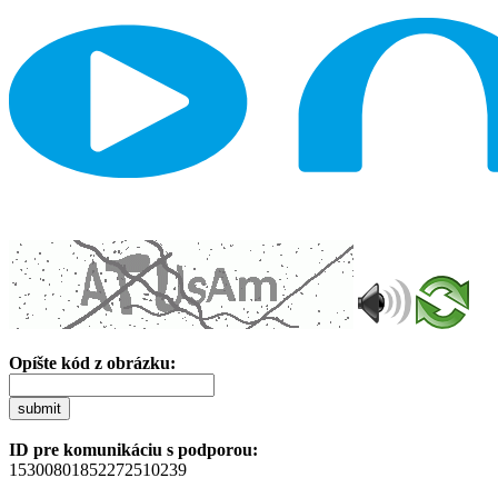
Opíšte kód z obrázku:
submit
ID pre komunikáciu s podporou:
15300801852272510239