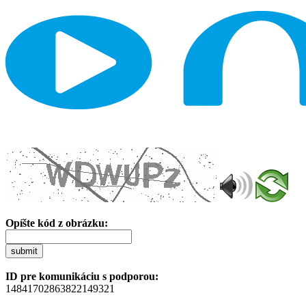
Opíšte kód z obrázku:
submit
ID pre komunikáciu s podporou:
14841702863822149321