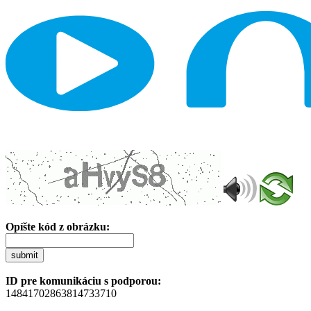
Opíšte kód z obrázku:
submit
ID pre komunikáciu s podporou:
14841702863814733710