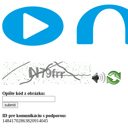
Opíšte kód z obrázku:
submit
ID pre komunikáciu s podporou:
14841702863820914045