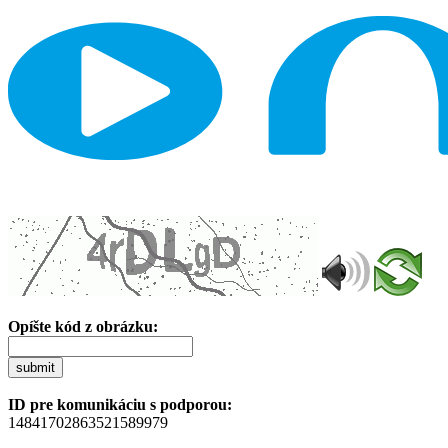
Opíšte kód z obrázku:
submit
ID pre komunikáciu s podporou:
14841702863521589979