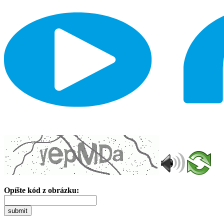
Opíšte kód z obrázku:
submit