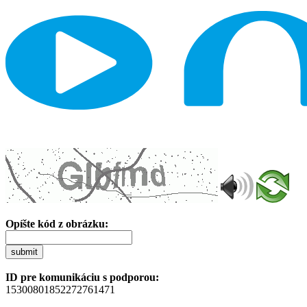
Opíšte kód z obrázku:
submit
ID pre komunikáciu s podporou:
15300801852272761471