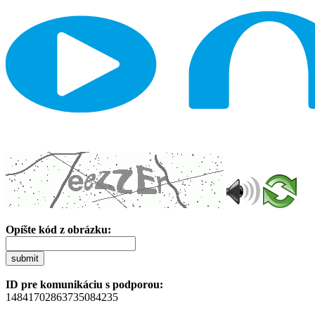
Opíšte kód z obrázku:
submit
ID pre komunikáciu s podporou:
14841702863735084235