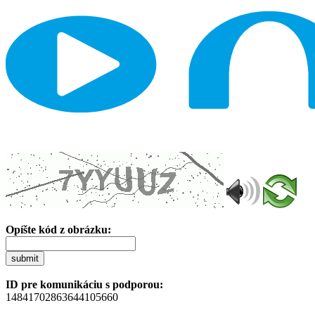
Opíšte kód z obrázku:
submit
ID pre komunikáciu s podporou:
14841702863644105660