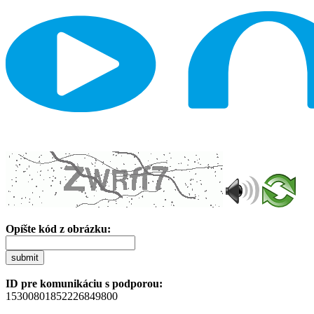
Opíšte kód z obrázku:
submit
ID pre komunikáciu s podporou:
15300801852226849800