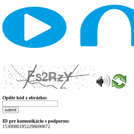
Opíšte kód z obrázku:
submit
ID pre komunikáciu s podporou:
15300801852298690872