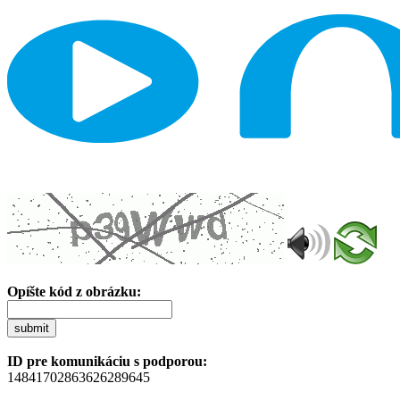
Opíšte kód z obrázku:
submit
ID pre komunikáciu s podporou:
14841702863626289645