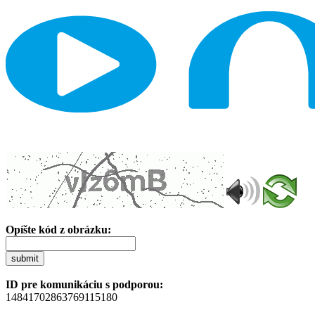
Opíšte kód z obrázku:
submit
ID pre komunikáciu s podporou:
14841702863769115180