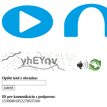
Opíšte kód z obrázku:
submit
ID pre komunikáciu s podporou:
15300801852278935560